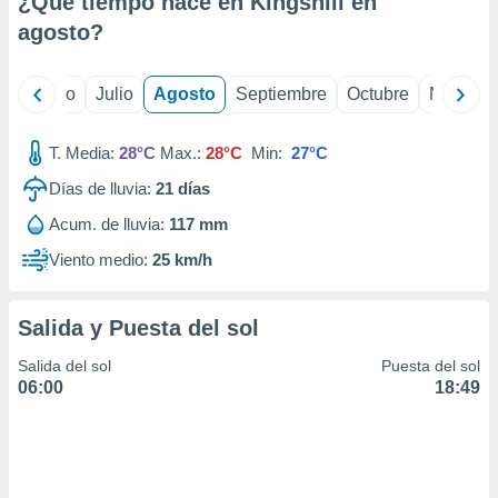
¿Qué tiempo hace en Kingshill en
ados con el
 seleccionar
agosto
?
o.
calización
yo
Junio
Julio
Agosto
Septiembre
Octubre
Noviemb
precisa e
ión mediante
T. Media:
28°C
Max.:
28°C
Min:
27°C
, publicidad
Días de lluvia:
21
días
dos,
Acum. de lluvia:
117 mm
 publicidad
,
Viento medio:
25 km/h
ón de
 desarrollo
s.
Salida y Puesta del sol
tros 1199
Salida del sol
Puesta del sol
ios
06:00
18:49