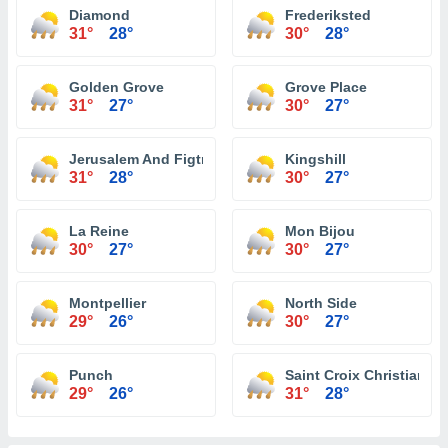
Diamond
Frederiksted
31°
28°
30°
28°
Golden Grove
Grove Place
31°
27°
30°
27°
Jerusalem And Figtree Hill
Kingshill
31°
28°
30°
27°
La Reine
Mon Bijou
30°
27°
30°
27°
Montpellier
North Side
29°
26°
30°
27°
Punch
Saint Croix Christianst
29°
26°
31°
28°