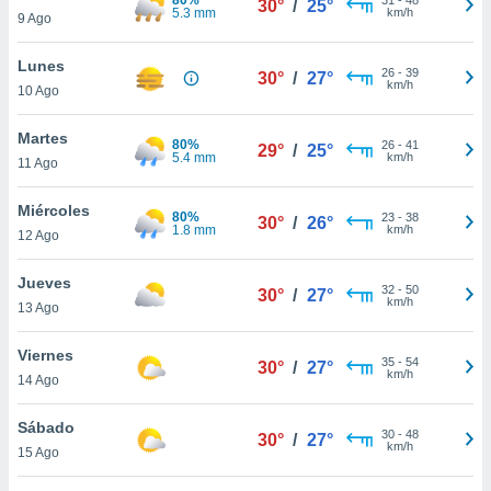
30°
/
25°
ublicidad y
5.3 mm
km/h
9 Ago
do en
Lunes
 mismo.
26
-
39
30°
/
27°
km/h
sultar más
10 Ago
 en nuestra
 Cookies
y
Martes
80%
26
-
41
29°
/
25°
ualquier
5.4 mm
km/h
11 Ago
ento
Miércoles
 botón
80%
23
-
38
30°
/
26°
1.8 mm
km/h
12 Ago
ación de
kies
 disponible
Jueves
32
-
50
30°
/
27°
e nuestra
km/h
13 Ago
.
Viernes
IVAMENTE,
35
-
54
30°
/
27°
km/h
14 Ago
as
Sábado
30
-
48
30°
/
27°
 a cookies
km/h
15 Ago
 no aceptar