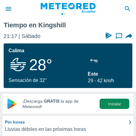
Tiempo en Kingshill
privacidad
21:17
Sábado
...
o de
com.ec) ha
Calima
ado por
28°
es para
ue la
 que se
Este
e calidad.
Sensación de 32°
29
42 km/h
eder a este
ediante las
opciones:
¡Descarga
GRATIS
la app de
Instalar
ookies y
Meteored!
e forma
Por horas
d digital
Lluvias débiles en las próximas horas
ada, basada