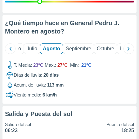
ados con el
 seleccionar
o.
calización
¿Qué tiempo hace en General Pedro J.
precisa e
Montero en
agosto
?
ión mediante
, publicidad
yo
Junio
Julio
Agosto
Septiembre
Octubre
Noviemb
dos,
 publicidad
T. Media:
23°C
Max.:
27°C
Min:
21°C
,
Días de lluvia:
20
días
ón de
 desarrollo
Acum. de lluvia:
113 mm
s.
Viento medio:
6 km/h
tros 1199
ios
Salida y Puesta del sol
Salida del sol
Puesta del sol
06:23
18:25