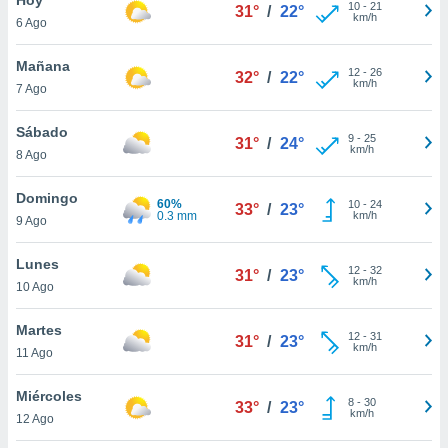
ublicidad y
10
-
21
31°
/
22°
km/h
6 Ago
do en
 mismo.
Mañana
12
-
26
32°
/
22°
sultar más
km/h
7 Ago
 en nuestra
 Cookies
y
Sábado
9
-
25
ualquier
31°
/
24°
km/h
8 Ago
ento
 botón
Domingo
60%
10
-
24
33°
/
23°
ación de
0.3 mm
km/h
9 Ago
kies
 disponible
Lunes
12
-
32
e nuestra
31°
/
23°
km/h
10 Ago
.
Martes
IVAMENTE,
12
-
31
31°
/
23°
km/h
11 Ago
as
Miércoles
8
-
30
33°
/
23°
 a cookies
km/h
12 Ago
 no aceptar