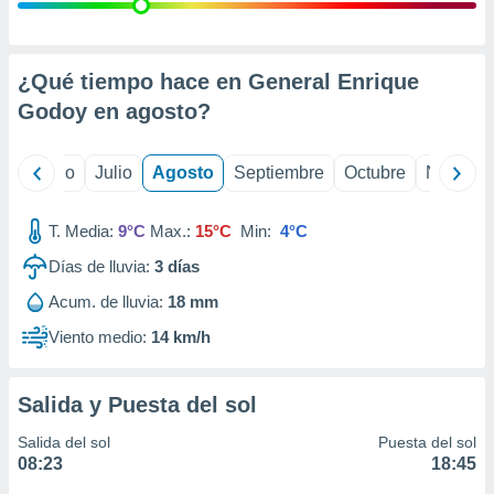
ados con el
 seleccionar
o.
calización
¿Qué tiempo hace en General Enrique
precisa e
Godoy en
agosto
?
ión mediante
, publicidad
yo
Junio
Julio
Agosto
Septiembre
Octubre
Noviemb
dos,
 publicidad
T. Media:
9°C
Max.:
15°C
Min:
4°C
,
Días de lluvia:
3
días
ón de
 desarrollo
Acum. de lluvia:
18 mm
s.
Viento medio:
14 km/h
tros 1199
ios
Salida y Puesta del sol
Salida del sol
Puesta del sol
08:23
18:45