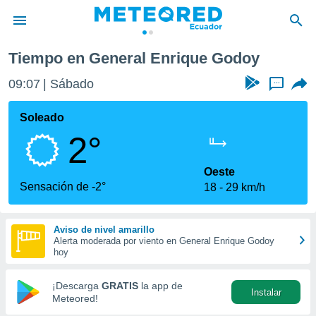
Godoy
Tiempo en General Enrique Godoy
privacidad
09:07
Sábado
...
o de
com.ec) ha
Soleado
ado por
2°
es para
ue la
 que se
Oeste
e calidad.
Sensación de -2°
18
29 km/h
eder a este
ediante las
opciones:
Aviso de nivel amarillo
Alerta moderada por viento en General Enrique Godoy
ookies y
hoy
e forma
¡Descarga
GRATIS
la app de
Instalar
d digital
Meteored!
ada, basada