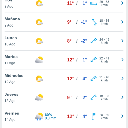
ublicidad y
29
-
53
11°
/
1°
km/h
8 Ago
do en
 mismo.
Mañana
18
-
35
9°
/
-1°
sultar más
km/h
9 Ago
 en nuestra
 Cookies
y
Lunes
24
-
43
ualquier
8°
/
-2°
km/h
10 Ago
ento
 botón
Martes
22
-
41
12°
/
1°
ación de
km/h
11 Ago
kies
 disponible
Miércoles
21
-
40
e nuestra
12°
/
4°
km/h
12 Ago
.
Jueves
IVAMENTE,
18
-
33
9°
/
2°
km/h
13 Ago
as
Viernes
60%
20
-
39
12°
/
4°
 a cookies
0.3 mm
km/h
14 Ago
 no aceptar