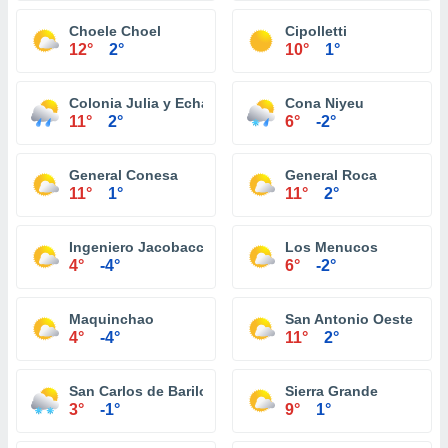
Choele Choel
Cipolletti
12°
2°
10°
1°
Colonia Julia y Echarren
Cona Niyeu
11°
2°
6°
-2°
General Conesa
General Roca
11°
1°
11°
2°
Ingeniero Jacobacci
Los Menucos
4°
-4°
6°
-2°
Maquinchao
San Antonio Oeste
4°
-4°
11°
2°
San Carlos de Bariloche
Sierra Grande
3°
-1°
9°
1°