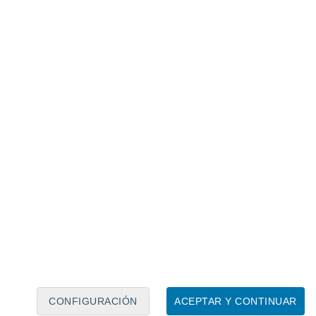
Calendario lunar
Lun
Mar
Mié
Jue
Vie
Sáb
Dom
7
8
9
10
11
12
13
14
15
16
17
18
19
20
CONFIGURACIÓN
ACEPTAR Y CONTINUAR
100