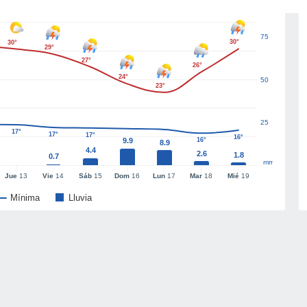
75
30°
30°
29°
27°
26°
24°
50
23°
25
17°
17°
17°
16°
9.9
16°
8.9
4.4
2.6
1.8
0.7
mm
Jue
13
Vie
14
Sáb
15
Dom
16
Lun
17
Mar
18
Mié
19
Mínima
Lluvia