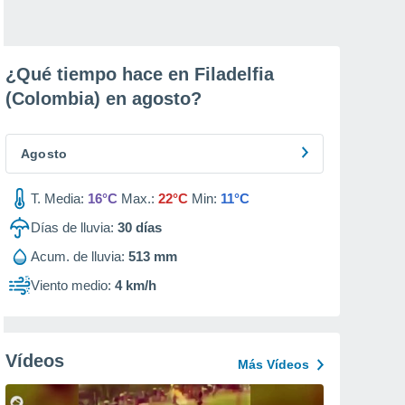
¿Qué tiempo hace en Filadelfia
(Colombia) en
agosto
?
Agosto
T. Media:
16°C
Max.:
22°C
Min:
11°C
Días de lluvia:
30
días
Acum. de lluvia:
513 mm
Viento medio:
4 km/h
Vídeos
Más Vídeos