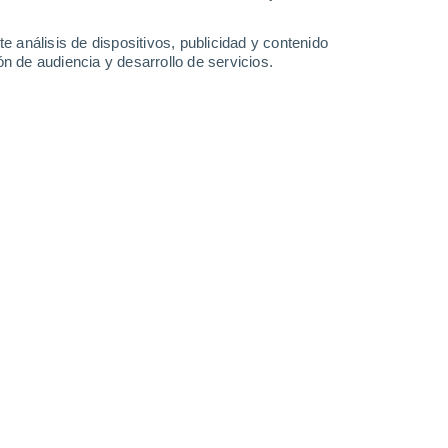
-
31
km/h
7
-
31
km/h
9
-
31
km/h
6
-
32
km/h
e análisis de dispositivos, publicidad y contenido
n de audiencia y desarrollo de servicios.
boso
Este
0 Bajo
0
-
10 km/h
FPS:
no
Oeste
2 Bajo
2
-
14 km/h
FPS:
no
Oeste
4 Medio
3
-
20 km/h
FPS:
6-10
Oeste
10 ¡Muy Alto!
5
-
26 km/h
FPS:
25-50
Oeste
9 ¡Muy Alto!
6
-
29 km/h
FPS:
25-50