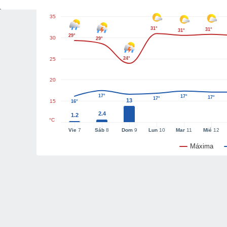
35
31°
31°
31°
29°
30
29°
24°
25
20
17°
17°
17°
17°
13
15
16°
2.4
1.2
°C
Vie
7
Sáb
8
Dom
9
Lun
10
Mar
11
Mié
12
Máxima