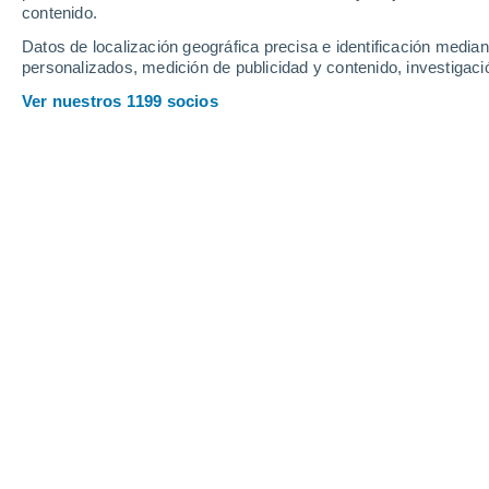
contenido.
8
-
29
km/h
4
-
22
km/h
7
6
-
29
km/h
Datos de localización geográfica precisa e identificación mediant
personalizados, medición de publicidad y contenido, investigació
Tiempo en Filadelfia hoy
, 7 de agosto
Ver nuestros 1199 socios
Parcialmente nu
18°
07:00
Sensación T.
18°
Nubes altas
19°
08:00
Sensación T.
19°
Nubes y claros
22°
09:00
Sensación T.
22°
Lluvia débil
30%
26°
11:00
0.5 mm
Sensación T.
27°
Lluvia débil
30%
29°
14:00
0.7 mm
Sensación T.
28°