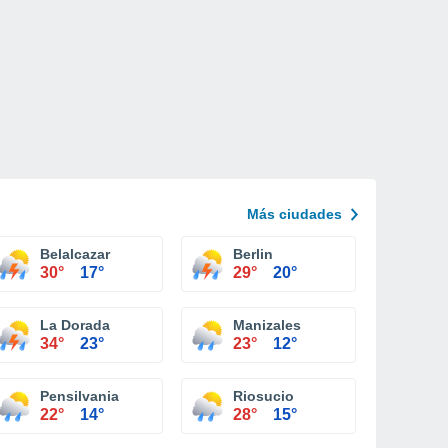
Más ciudades
Belalcazar
Berlin
30°
17°
29°
20°
La Dorada
Manizales
34°
23°
23°
12°
Pensilvania
Riosucio
22°
14°
28°
15°