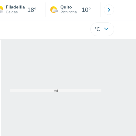
Filadelfia
Quito
Cuenca
18°
10°
Caldas
Pichincha
Azuay
°C