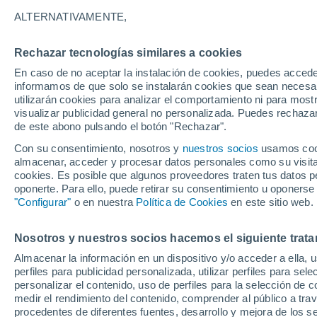
18°
ALTERNATIVAMENTE,
Rechazar tecnologías similares a cookies
Este
En caso de no aceptar la instalación de cookies, puedes accede
Sensación de 18°
0
-
10 km/
informamos de que solo se instalarán cookies que sean necesari
utilizarán cookies para analizar el comportamiento ni para most
visualizar publicidad general no personalizada. Puedes rechazar
de este abono pulsando el botón "Rechazar".
Tiempo 1 - 7 días
Mapa de lluvia
Satélites
Modelo
Con su consentimiento, nosotros y
nuestros socios
usamos cooki
almacenar, acceder y procesar datos personales como su visita e
cookies. Es posible que algunos proveedores traten tus datos pe
oponerte. Para ello, puede retirar su consentimiento u oponerse
Mañana
Domingo
Hoy
"Configurar"
o en nuestra
Política de Cookies
en este sitio web.
8 Ago
9 Ago
7 Ago
Nosotros y nuestros socios hacemos el siguiente trata
Almacenar la información en un dispositivo y/o acceder a ella, 
70%
80%
60%
perfiles para publicidad personalizada, utilizar perfiles para sele
2.4 mm
13 mm
1.2 mm
personalizar el contenido, uso de perfiles para la selección de c
29°
/
17°
24°
/
17°
29°
/
16°
medir el rendimiento del contenido, comprender al público a tra
procedentes de diferentes fuentes, desarrollo y mejora de los se