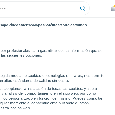
empo
Vídeos
Alertas
Mapas
Satélites
Modelos
Mundo
or profesionales para garantizar que la información que se
 las siguientes opciones:
lfia
ecogida mediante cookies o tecnologías similares, nos permite
on altos estándares de calidad sin coste.
Colombia)
eb aceptando la instalación de todas las cookies, ya sean
 y análisis del comportamiento en el sitio web, así como
...
ntenido personalizado en función del mismo. Puedes consultar
alquier momento el consentimiento pulsando el botón
Por horas
uestra página web.
Lluvias débiles en las próximas
horas