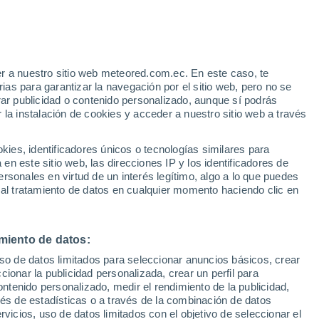
r a nuestro sitio web meteored.com.ec. En este caso, te
h
as para garantizar la navegación por el sitio web, pero no se
rar publicidad o contenido personalizado, aunque sí podrás
 la instalación de cookies y acceder a nuestro sitio web a través
s
es, identificadores únicos o tecnologías similares para
n este sitio web, las direcciones IP y los identificadores de
rsonales en virtud de un interés legítimo, algo a lo que puedes
 al tratamiento de datos en cualquier momento haciendo clic en
Lunes
Martes
Miércoles
Jueves
10 Ago
11 Ago
12 Ago
13 Ago
miento de datos:
uso de datos limitados para seleccionar anuncios básicos, crear
ccionar la publicidad personalizada, crear un perfil para
ontenido personalizado, medir el rendimiento de la publicidad,
31°
/
17°
31°
/
17°
31°
/
17°
30°
/
17°
vés de estadísticas o a través de la combinación de datos
rvicios, uso de datos limitados con el objetivo de seleccionar el