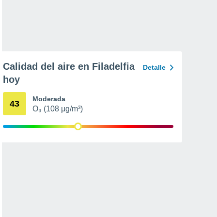
Calidad del aire en Filadelfia
Detalle
hoy
Moderada
43
O₃ (108 µg/m³)