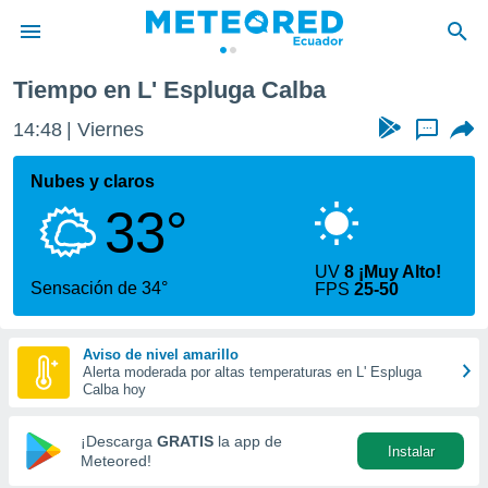
Calba
Tiempo en L' Espluga Calba
privacidad
14:48
Viernes
...
o de
com.ec) ha
Nubes y claros
ado por
33°
es para
ue la
 que se
UV
8 ¡Muy Alto!
e calidad.
Sensación de 34°
FPS
25-50
eder a este
ediante las
opciones:
Aviso de nivel amarillo
Alerta moderada por altas temperaturas en L' Espluga
ookies y
Calba hoy
e forma
¡Descarga
GRATIS
la app de
Instalar
d digital
Meteored!
ada, basada