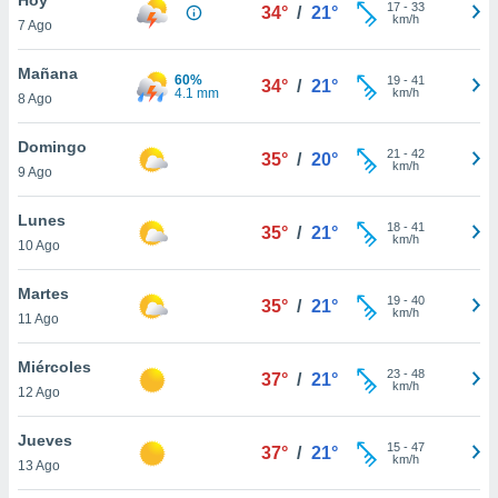
ublicidad y
17
-
33
34°
/
21°
km/h
7 Ago
do en
 mismo.
Mañana
60%
19
-
41
34°
/
21°
sultar más
4.1 mm
km/h
8 Ago
 en nuestra
 Cookies
y
Domingo
21
-
42
ualquier
35°
/
20°
km/h
9 Ago
ento
 botón
Lunes
18
-
41
35°
/
21°
ación de
km/h
10 Ago
kies
 disponible
Martes
19
-
40
e nuestra
35°
/
21°
km/h
11 Ago
.
Miércoles
IVAMENTE,
23
-
48
37°
/
21°
km/h
12 Ago
as
Jueves
15
-
47
37°
/
21°
 a cookies
km/h
13 Ago
 no aceptar