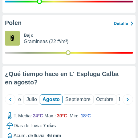
ados con el
 seleccionar
o.
calización
Polen
Detalle
precisa e
ión mediante
Bajo
Gramíneas (22 #/m³)
, publicidad
dos,
 publicidad
,
¿Qué tiempo hace en L' Espluga Calba
ón de
 desarrollo
en
agosto
?
s.
tros 1199
yo
Junio
Julio
Agosto
Septiembre
Octubre
Noviemb
ios
T. Media:
24°C
Max.:
30°C
Min:
18°C
Días de lluvia:
7
días
Acum. de lluvia:
46 mm