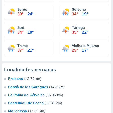
Seròs
Solsona
39°
24°
34°
19°
Sort
Tàrrega
34°
19°
35°
22°
Tremp
Vielha e Mijaran
37°
21°
29°
17°
Localidades cercanas
Preixana
(12.79 km)
Cervià de les Garrigues
(14.3 km)
La Pobla de Cérvoles
(16.06 km)
Castellnou de Seana
(17.31 km)
Mollerussa
(17.59 km)