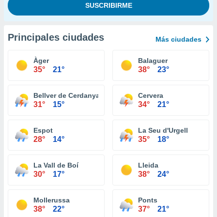
Principales ciudades
Más ciudades
Àger
Balaguer
35°
21°
38°
23°
Bellver de Cerdanya
Cervera
31°
15°
34°
21°
Espot
La Seu d'Urgell
28°
14°
35°
18°
La Vall de Boí
Lleida
30°
17°
38°
24°
Mollerussa
Ponts
38°
22°
37°
21°