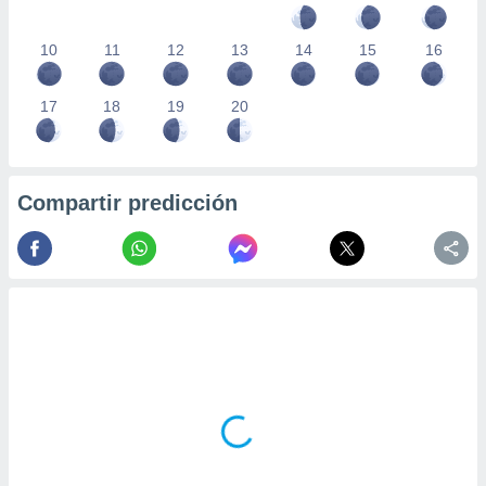
10
11
12
13
14
15
16
17
18
19
20
Compartir predicción