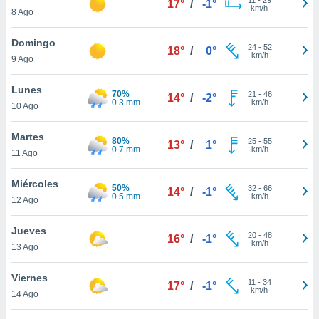
17°
/
-1°
ublicidad y
km/h
8 Ago
do en
Domingo
 mismo.
24
-
52
18°
/
0°
km/h
sultar más
9 Ago
 en nuestra
 Cookies
y
Lunes
70%
21
-
46
14°
/
-2°
ualquier
0.3 mm
km/h
10 Ago
ento
Martes
 botón
80%
25
-
55
13°
/
1°
0.7 mm
km/h
11 Ago
ación de
kies
 disponible
Miércoles
50%
32
-
66
14°
/
-1°
e nuestra
0.5 mm
km/h
12 Ago
.
Jueves
IVAMENTE,
20
-
48
16°
/
-1°
km/h
13 Ago
as
Viernes
11
-
34
17°
/
-1°
 a cookies
km/h
14 Ago
 no aceptar