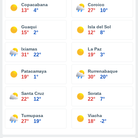
Copacabana
Coroico
13°
4°
27°
10°
Guaqui
Isla del Sol
15°
2°
12°
8°
Ixiamas
La Paz
31°
22°
19°
3°
Patacamaya
Rurrenabaque
19°
1°
30°
20°
Santa Cruz
Sorata
22°
12°
22°
7°
Tumupasa
Viacha
27°
19°
18°
-2°