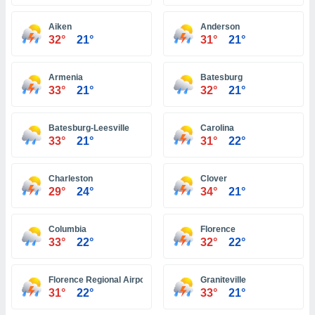
ón de
uedes
Aiken
Anderson
uestro sitio
32°
21°
31°
21°
ed.com.ec.
o, te
 de que
Armenia
Batesburg
talarán
33°
21°
32°
21°
e sean
para
a
Batesburg-Leesville
Carolina
por el sitio
33°
21°
31°
22°
o se
cookies para
Charleston
Clover
nto ni para
29°
24°
34°
21°
licidad o
Columbia
Florence
ado, aunque
33°
22°
32°
22°
sualizar
general no
ada. Puedes
Florence Regional Airport Florence
Graniteville
 instalación
31°
22°
33°
21°
y acceder a
io web a