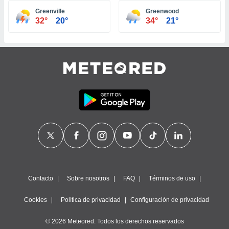
ste abono
Greenville
Greenwood
 botón
32°
20°
34°
21°
.
nto,
cios
kies,
ores únicos
as similares
nar,
rocesar
onales como
 este sitio
recciones IP
ficadores de
 posible
s
Contacto
Sobre nosotros
FAQ
Términos de uso
 traten tus
nales en
Cookies
Política de privacidad
Configuración de privacidad
 interés
go a lo que
© 2026 Meteored. Todos los derechos reservados
nerte. Para