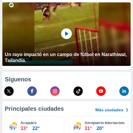
ublicidad y
do en
 mismo.
sultar más
 en nuestra
 Cookies
y
ualquier
ento
Un rayo impactó en un campo de fútbol en Narathiwat,
 botón
Tailandia.
ación de
kies
 disponible
Síguenos
e nuestra
.
IVAMENTE,
Principales ciudades
Más ciudades
as
 a cookies
Acapulco
Aeropuerto Internacional Gr
33°
22°
31°
20°
 no aceptar