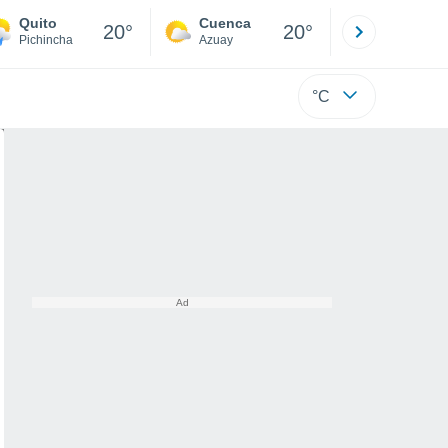
Quito
Cuenca
Atacames
20°
20°
Pichincha
Azuay
Esmeraldas
°C