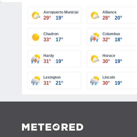
Aeropuerto Municial O'Neill
Alliance
29°
19°
28°
20°
Chadron
Columbus
33°
17°
32°
18°
Hardy
Horace
31°
19°
30°
19°
Lexington
Lincoln
31°
21°
30°
19°