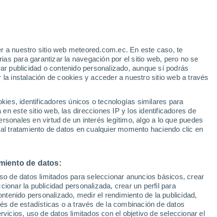
30°
r a nuestro sitio web meteored.com.ec. En este caso, te
19°
as para garantizar la navegación por el sitio web, pero no se
e
29°
rar publicidad o contenido personalizado, aunque sí podrás
19°
33°
 la instalación de cookies y acceder a nuestro sitio web a través
Aeropuerto
22°
Municial
Wayne
O'Neill
es, identificadores únicos o tecnologías similares para
32°
n este sitio web, las direcciones IP y los identificadores de
18°
30°
rsonales en virtud de un interés legítimo, algo a lo que puedes
0°
Columbus
19°
 al tratamiento de datos en cualquier momento haciendo clic en
8°
Omaha
30°
31°
19°
21°
Lincoln
Lexington
miento de datos:
31°
19°
uso de datos limitados para seleccionar anuncios básicos, crear
ccionar la publicidad personalizada, crear un perfil para
ontenido personalizado, medir el rendimiento de la publicidad,
vés de estadísticas o a través de la combinación de datos
rvicios, uso de datos limitados con el objetivo de seleccionar el