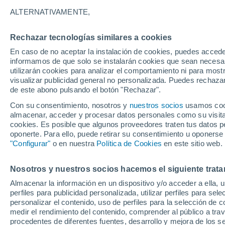
ALTERNATIVAMENTE,
Rechazar tecnologías similares a cookies
33°
En caso de no aceptar la instalación de cookies, puedes accede
17°
informamos de que solo se instalarán cookies que sean necesari
Valentin
Chadron
utilizarán cookies para analizar el comportamiento ni para most
visualizar publicidad general no personalizada. Puedes rechazar
28°
de este abono pulsando el botón "Rechazar".
20°
35°
Alliance
18°
Con su consentimiento, nosotros y
nuestros socios
usamos cooki
Scottsbluff
almacenar, acceder y procesar datos personales como su visita e
cookies. Es posible que algunos proveedores traten tus datos pe
3
oponerte. Para ello, puede retirar su consentimiento u oponerse
1
North Platte
"Configurar"
o en nuestra
Política de Cookies
en este sitio web.
Nosotros y nuestros socios hacemos el siguiente trata
Almacenar la información en un dispositivo y/o acceder a ella, 
McCook
perfiles para publicidad personalizada, utilizar perfiles para sele
personalizar el contenido, uso de perfiles para la selección de c
medir el rendimiento del contenido, comprender al público a tra
procedentes de diferentes fuentes, desarrollo y mejora de los se