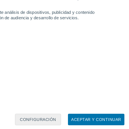
e análisis de dispositivos, publicidad y contenido
n de audiencia y desarrollo de servicios.
Leaflet
|
©
OpenStreetMap
|
ECMWF
by © Meteored
CONFIGURACIÓN
ACEPTAR Y CONTINUAR