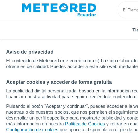
Ti
Aviso de privacidad
El contenido de Meteored (meteored.com.ec) ha sido elaborado p
ofrece es de calidad. Puedes acceder a este sitio web mediante
Aceptar cookies y acceder de forma gratuita
Inicio
Estados Unidos
Estado de Nebraska
La publicidad digital personalizada, basada en la información r
financiar nuestra actividad para seguir ofreciéndote contenido c
Tiempo en el Estado d
Pulsando el botón "Aceptar y continuar", puedes acceder a la w
nuestras o de nuestros socios, que nos permiten el seguimiento
desarrollar un perfil específico para mostrarte publicidad y co
Hoy, 7 agosto
Todo el día
Símbolo
más información en nuestra
Política de Cookies
y retirar en cu
Configuración de cookies
que aparece disponible en el pie de n