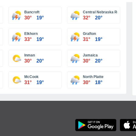
Más ciudades
Bancroft
Central Nebraska Regional Air
30°
19°
32°
20°
Elkhorn
Grafton
33°
19°
31°
19°
Inman
Jamaica
30°
20°
30°
20°
McCook
North Platte
31°
19°
30°
18°