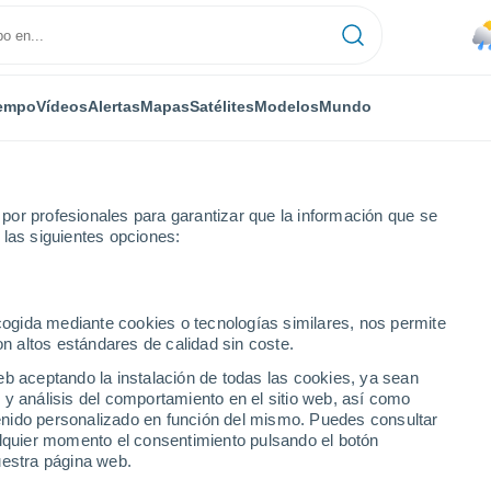
empo
Vídeos
Alertas
Mapas
Satélites
Modelos
Mundo
or profesionales para garantizar que la información que se
 las siguientes opciones:
ecogida mediante cookies o tecnologías similares, nos permite
on altos estándares de calidad sin coste.
e Nebraska
eb aceptando la instalación de todas las cookies, ya sean
 y análisis del comportamiento en el sitio web, así como
ntenido personalizado en función del mismo. Puedes consultar
alquier momento el consentimiento pulsando el botón
uestra página web.