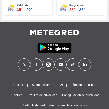
ste abono
Valdosta
Waycross
 botón
35°
22°
35°
22°
.
nto,
cios
kies,
ores únicos
as similares
nar,
rocesar
onales como
 este sitio
recciones IP
ficadores de
 posible
s
Contacto
Sobre nosotros
FAQ
Términos de uso
 traten tus
nales en
Cookies
Política de privacidad
Configuración de privacidad
 interés
go a lo que
© 2026 Meteored. Todos los derechos reservados
nerte. Para