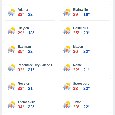
ón de
uedes
Atlanta
Blairsville
uestro sitio
33°
22°
29°
19°
ed.com.ec.
o, te
 de que
Clayton
Columbus
talarán
29°
18°
35°
23°
e sean
para
a
Eastman
Macon
por el sitio
35°
22°
36°
22°
o se
cookies para
Peachtree City-Falcon Field Atlanta
Rome
nto ni para
33°
21°
32°
21°
licidad o
Royston
Statesboro
ado, aunque
33°
21°
33°
23°
sualizar
general no
ada. Puedes
Thomasville
Tifton
 instalación
34°
23°
33°
22°
y acceder a
io web a