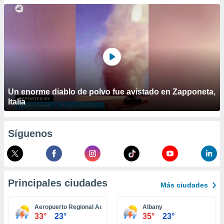
ublicidad y
do en
 mismo.
sultar más
 en nuestra
 Cookies
y
ualquier
ento
Un enorme diablo de polvo fue avistado en Zapponeta,
 botón
Italia
ación de
kies
 disponible
Síguenos
e nuestra
.
IVAMENTE,
Principales ciudades
Más ciudades
as
 a cookies
Aeropuerto Regional Augusta
Albany
33°
23°
35°
23°
 no aceptar