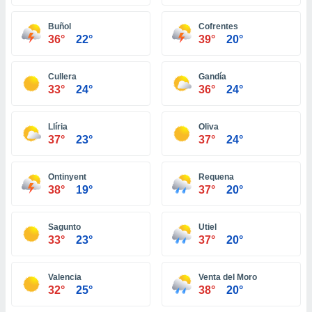
ón de
uedes
Buñol
Cofrentes
uestro sitio
36°
22°
39°
20°
ed.com.ec.
o, te
 de que
Cullera
Gandía
talarán
33°
24°
36°
24°
e sean
para
a
Llíria
Oliva
por el sitio
37°
23°
37°
24°
o se
cookies para
Ontinyent
Requena
nto ni para
38°
19°
37°
20°
licidad o
Sagunto
Utiel
ado, aunque
33°
23°
37°
20°
sualizar
general no
ada. Puedes
Valencia
Venta del Moro
 instalación
32°
25°
38°
20°
y acceder a
io web a