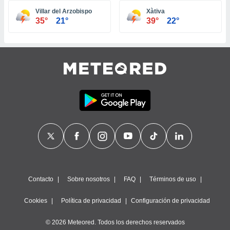
ste abono
Villar del Arzobispo
Xàtiva
 botón
35°
21°
39°
22°
.
nto,
cios
kies,
ores únicos
as similares
nar,
rocesar
onales como
 este sitio
recciones IP
ficadores de
 posible
s
Contacto
Sobre nosotros
FAQ
Términos de uso
 traten tus
nales en
Cookies
Política de privacidad
Configuración de privacidad
 interés
go a lo que
© 2026 Meteored. Todos los derechos reservados
nerte. Para