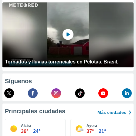
ublicidad y
do en
 mismo.
sultar más
 en nuestra
 Cookies
y
ualquier
ento
 botón
Tornados y lluvias torrenciales en Pelotas, Brasil.
ación de
kies
 disponible
Síguenos
e nuestra
.
IVAMENTE,
Principales ciudades
Más ciudades
as
 a cookies
Alcira
Ayora
36°
24°
37°
21°
 no aceptar