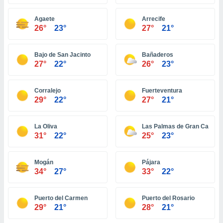
ón de
uedes
Agaete
Arrecife
uestro sitio
26°
23°
27°
21°
ed.com.ec.
o, te
 de que
Bajo de San Jacinto
Bañaderos
talarán
27°
22°
26°
23°
e sean
para
a
Corralejo
Fuerteventura
por el sitio
29°
22°
27°
21°
o se
cookies para
La Oliva
Las Palmas de Gran Canaria
nto ni para
31°
22°
25°
23°
licidad o
Mogán
Pájara
ado, aunque
34°
27°
33°
22°
sualizar
general no
ada. Puedes
Puerto del Carmen
Puerto del Rosario
 instalación
29°
21°
28°
21°
y acceder a
io web a