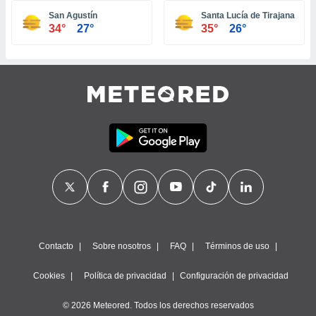
ste abono
San Agustín
Santa Lucía de Tirajana
 botón
34°
27°
35°
26°
.
nto,
cios
kies,
ores únicos
as similares
nar,
rocesar
onales como
 este sitio
recciones IP
ficadores de
 posible
s
Contacto
Sobre nosotros
FAQ
Términos de uso
 traten tus
nales en
Cookies
Política de privacidad
Configuración de privacidad
 interés
go a lo que
© 2026 Meteored. Todos los derechos reservados
nerte. Para