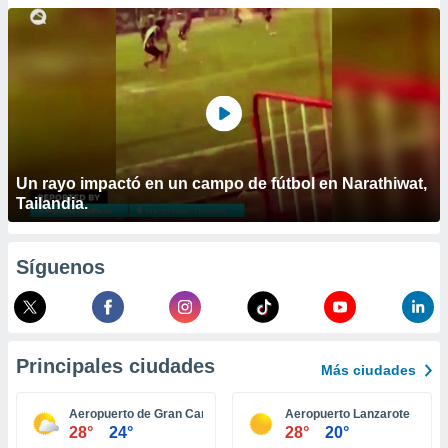
ublicidad y
do en
 mismo.
sultar más
 en nuestra
 Cookies
y
ualquier
ento
Un rayo impactó en un campo de fútbol en Narathiwat,
 botón
Tailandia.
ación de
kies
 disponible
Síguenos
e nuestra
.
IVAMENTE,
Principales ciudades
Más ciudades
as
 a cookies
Aeropuerto de Gran Canaria
Aeropuerto Lanzarote
28°
24°
28°
20°
 no aceptar