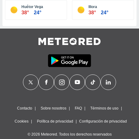
ste abono
Huétor Vega
Illora
 botón
38°
24°
38°
24°
.
nto,
cios
kies,
ores únicos
as similares
nar,
rocesar
onales como
 este sitio
recciones IP
ficadores de
 posible
s
Contacto
Sobre nosotros
FAQ
Términos de uso
 traten tus
nales en
Cookies
Política de privacidad
Configuración de privacidad
 interés
go a lo que
© 2026 Meteored. Todos los derechos reservados
nerte. Para