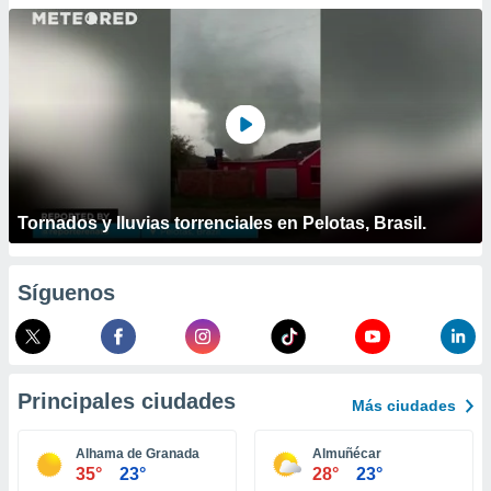
ublicidad y
do en
 mismo.
sultar más
 en nuestra
 Cookies
y
ualquier
ento
 botón
Tornados y lluvias torrenciales en Pelotas, Brasil.
ación de
kies
 disponible
Síguenos
e nuestra
.
IVAMENTE,
Principales ciudades
Más ciudades
as
 a cookies
Alhama de Granada
Almuñécar
35°
23°
28°
23°
 no aceptar