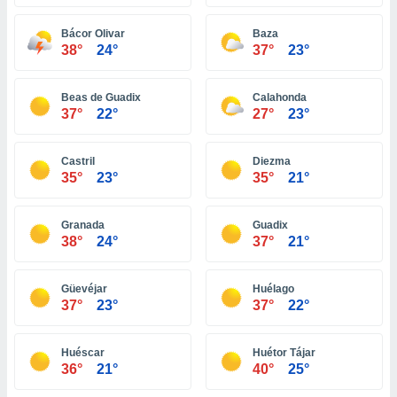
ón de
uedes
Bácor Olivar
Baza
uestro sitio
38°
24°
37°
23°
ed.com.ec.
o, te
 de que
Beas de Guadix
Calahonda
talarán
37°
22°
27°
23°
e sean
para
a
Castril
Diezma
por el sitio
35°
23°
35°
21°
o se
cookies para
Granada
Guadix
nto ni para
38°
24°
37°
21°
licidad o
Güevéjar
Huélago
ado, aunque
37°
23°
37°
22°
sualizar
general no
ada. Puedes
Huéscar
Huétor Tájar
 instalación
36°
21°
40°
25°
y acceder a
io web a