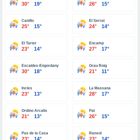
ón de
30°
19°
26°
15°
uedes
uestro sitio
ed.com.ec.
Canillo
El Serrat
o, te
25°
15°
24°
14°
 de que
talarán
e sean
El Tarter
Encamp
23°
14°
27°
17°
para
a
por el sitio
Escaldes-Engordany
Grau Roig
o se
30°
18°
21°
11°
cookies para
nto ni para
Incles
La Massana
licidad o
23°
13°
28°
17°
ado, aunque
sualizar
Ordino Arcalis
Pal
general no
21°
13°
26°
15°
ada. Puedes
 instalación
y acceder a
Pas de la Casa
Ransol
io web a
23°
14°
23°
14°