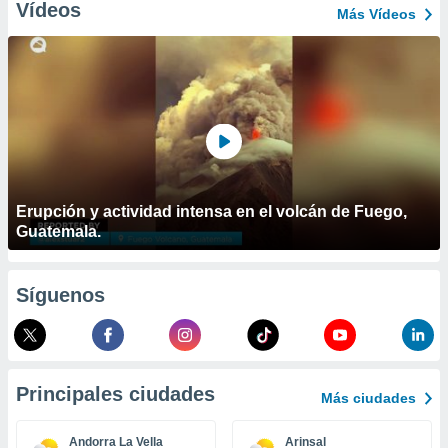
ublicidad y
Vídeos
Más Vídeos
do en
 mismo.
sultar más
 en nuestra
 Cookies
y
ualquier
ento
 botón
Erupción y actividad intensa en el volcán de Fuego,
ación de
Guatemala.
kies
 disponible
e nuestra
.
Síguenos
IVAMENTE,
as
Principales ciudades
Más ciudades
 a cookies
 no aceptar
Andorra La Vella
Arinsal