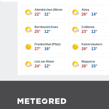
Altenkirchen (Westerwald)
Alzey
22°
11°
26°
14°
Bernkastel-Kues
Coblenza
25°
12°
23°
12°
Frankenthal (Pfalz)
Kaiserslautern
27°
16°
26°
13°
Linz am Rhein
Maguncia
24°
12°
26°
15°