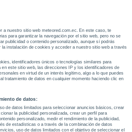
Altenkirchen
24°
(Westerwald)
Bad
12°
Marienberg
(Westerwald)
Linz am
Rhein
23°
12°
r a nuestro sitio web meteored.com.ec. En este caso, te
Coblenza
as para garantizar la navegación por el sitio web, pero no se
rar publicidad o contenido personalizado, aunque sí podrás
 la instalación de cookies y acceder a nuestro sitio web a través
26°
es, identificadores únicos o tecnologías similares para
15°
n este sitio web, las direcciones IP y los identificadores de
25°
Maguncia
12°
rsonales en virtud de un interés legítimo, algo a lo que puedes
27°
l-
14°
 al tratamiento de datos en cualquier momento haciendo clic en
Bad
26°
Kreuznach
14°
Alzey
miento de datos:
27°
16°
uso de datos limitados para seleccionar anuncios básicos, crear
26°
Frankenthal
ccionar la publicidad personalizada, crear un perfil para
(Pfalz)
13°
ontenido personalizado, medir el rendimiento de la publicidad,
Kaiserslautern
28°
vés de estadísticas o a través de la combinación de datos
16°
rvicios, uso de datos limitados con el objetivo de seleccionar el
26°