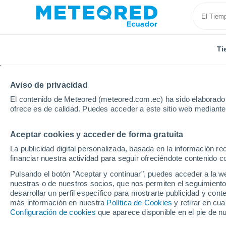
Ti
Aviso de privacidad
El contenido de Meteored (meteored.com.ec) ha sido elaborado p
ofrece es de calidad. Puedes acceder a este sitio web mediante
Aceptar cookies y acceder de forma gratuita
Inicio
Alemania
Renania-Palatinado
La publicidad digital personalizada, basada en la información r
financiar nuestra actividad para seguir ofreciéndote contenido c
Tiempo en Renania-Pal
Pulsando el botón "Aceptar y continuar", puedes acceder a la w
nuestras o de nuestros socios, que nos permiten el seguimiento
desarrollar un perfil específico para mostrarte publicidad y co
Hoy, 7 agosto
Todo el día
Símbolo
más información en nuestra
Política de Cookies
y retirar en cu
Configuración de cookies
que aparece disponible en el pie de n