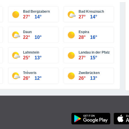
Más ciudades
Bad Bergzabern
Bad Kreuznach
27°
14°
27°
14°
Daun
Espira
22°
10°
28°
16°
Lahnstein
Landau in der Pfalz
25°
13°
27°
15°
Tréveris
Zweibrücken
26°
12°
26°
13°