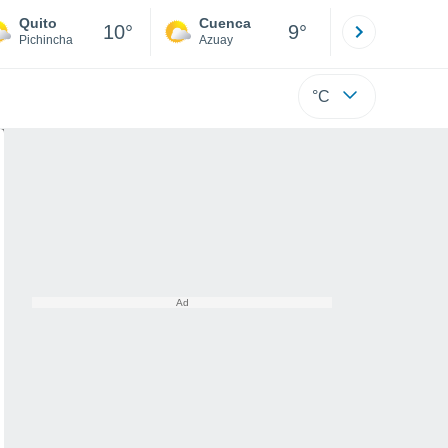
Quito
Cuenca
Atacames
10°
9°
Pichincha
Azuay
Esmeraldas
°C