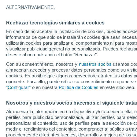
ALTERNATIVAMENTE,
22°
Rechazar tecnologías similares a cookies
11°
En caso de no aceptar la instalación de cookies, puedes accede
Adenau
informamos de que solo se instalarán cookies que sean necesari
22°
utilizarán cookies para analizar el comportamiento ni para most
10°
visualizar publicidad general no personalizada. Puedes rechazar
Daun
de este abono pulsando el botón "Rechazar".
24°
Con su consentimiento, nosotros y
nuestros socios
usamos cooki
11°
almacenar, acceder y procesar datos personales como su visita e
Bitburg
cookies. Es posible que algunos proveedores traten tus datos pe
Bernkaste
oponerte. Para ello, puede retirar su consentimiento u oponerse
Kues
26°
"Configurar"
o en nuestra
Política de Cookies
en este sitio web.
12°
Tréveris
Nosotros y nuestros socios hacemos el siguiente trata
Almacenar la información en un dispositivo y/o acceder a ella, 
perfiles para publicidad personalizada, utilizar perfiles para sele
personalizar el contenido, uso de perfiles para la selección de c
medir el rendimiento del contenido, comprender al público a tra
procedentes de diferentes fuentes, desarrollo y mejora de los se