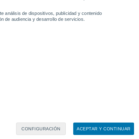
Espira
13°
27°
Zweibrücken
15°
e análisis de dispositivos, publicidad y contenido
Landau in
der Pfalz
n de audiencia y desarrollo de servicios.
Leaflet
|
©
OpenStreetMap
|
ECMWF
by © Meteored
CONFIGURACIÓN
ACEPTAR Y CONTINUAR