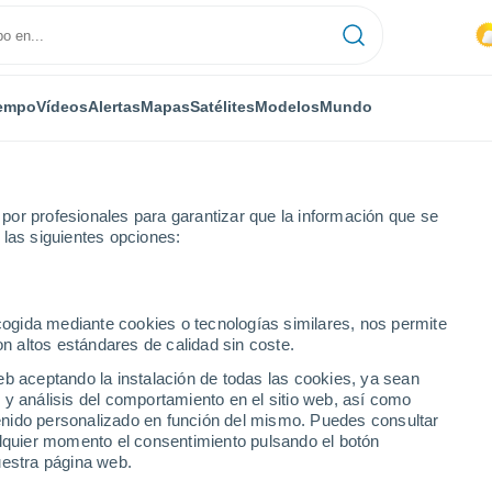
empo
Vídeos
Alertas
Mapas
Satélites
Modelos
Mundo
or profesionales para garantizar que la información que se
 las siguientes opciones:
ecogida mediante cookies o tecnologías similares, nos permite
on altos estándares de calidad sin coste.
atinado
eb aceptando la instalación de todas las cookies, ya sean
 y análisis del comportamiento en el sitio web, así como
ntenido personalizado en función del mismo. Puedes consultar
alquier momento el consentimiento pulsando el botón
uestra página web.
22°
21°
11°
10°