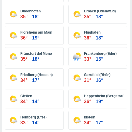
ón de
uedes
Dudenhofen
Erbach (Odenwald)
uestro sitio
35°
18°
35°
18°
ed.com.ec.
o, te
 de que
Flörsheim am Main
Flughafen
talarán
36°
19°
36°
18°
e sean
para
a
Fráncfort del Meno
Frankenberg (Eder)
por el sitio
35°
18°
33°
15°
o se
cookies para
Friedberg (Hessen)
Gersfeld (Rhön)
nto ni para
34°
17°
31°
16°
licidad o
Gießen
Heppenheim (Bergstraße)
ado, aunque
34°
14°
36°
19°
sualizar
general no
ada. Puedes
Homberg (Efze)
Idstein
 instalación
33°
14°
34°
17°
y acceder a
io web a