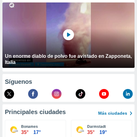
ublicidad y
do en
 mismo.
sultar más
 en nuestra
 Cookies
y
ualquier
ento
Un enorme diablo de polvo fue avistado en Zapponeta,
 botón
Italia
ación de
kies
 disponible
Síguenos
e nuestra
.
IVAMENTE,
Principales ciudades
Más ciudades
as
 a cookies
Bonames
Darmstadt
35°
17°
35°
19°
 no aceptar