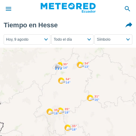
Tiempo en Hesse
privacidad
o de
Hoy, 9 agosto
Todo el día
Símbolo
com.ec) ha
ado por
es para
34°
30°
ue la
13°
14°
 que se
e calidad.
34°
eder a este
14°
ediante las
opciones:
31°
16°
ookies y
35°
35°
e forma
18°
18°
d digital
35°
18°
ada, basada