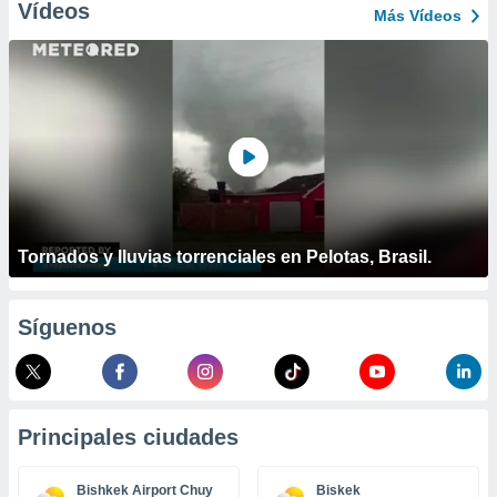
ublicidad y
Vídeos
Más Vídeos
do en
 mismo.
sultar más
 en nuestra
 Cookies
y
ualquier
ento
 botón
ación de
Tornados y lluvias torrenciales en Pelotas, Brasil.
kies
 disponible
e nuestra
.
Síguenos
IVAMENTE,
as
Principales ciudades
 a cookies
 no aceptar
Bishkek Airport Chuy
Biskek