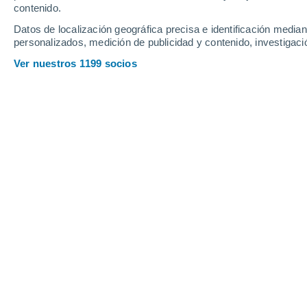
contenido.
18°
Datos de localización geográfica precisa e identificación mediant
15°
personalizados, medición de publicidad y contenido, investigació
Ilo
Ver nuestros 1199 socios
Principales ciudades