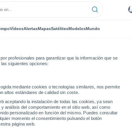
empo
Vídeos
Alertas
Mapas
Satélites
Modelos
Mundo
or profesionales para garantizar que la información que se
 las siguientes opciones:
ecogida mediante cookies o tecnologías similares, nos permite
on altos estándares de calidad sin coste.
mento de Moquegua
eb aceptando la instalación de todas las cookies, ya sean
 y análisis del comportamiento en el sitio web, así como
ntenido personalizado en función del mismo. Puedes consultar
alquier momento el consentimiento pulsando el botón
25°
12°
uestra página web.
Omate