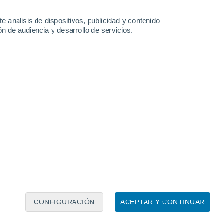
e análisis de dispositivos, publicidad y contenido
n de audiencia y desarrollo de servicios.
Leaflet
|
©
OpenStreetMap
|
ECMWF
by © Meteored
CONFIGURACIÓN
ACEPTAR Y CONTINUAR