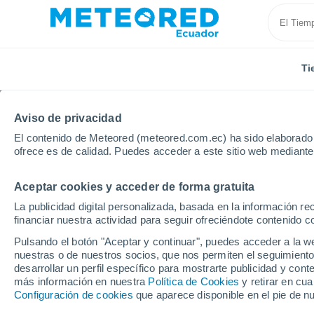
Ti
Aviso de privacidad
El contenido de Meteored (meteored.com.ec) ha sido elaborado p
ofrece es de calidad. Puedes acceder a este sitio web mediante
Aceptar cookies y acceder de forma gratuita
Inicio
Perú
Departamento de Moquegua
La publicidad digital personalizada, basada en la información r
financiar nuestra actividad para seguir ofreciéndote contenido c
Tiempo en el Departa
Pulsando el botón "Aceptar y continuar", puedes acceder a la w
nuestras o de nuestros socios, que nos permiten el seguimiento
desarrollar un perfil específico para mostrarte publicidad y co
Hoy, 8 agosto
Todo el día
Símbolo
más información en nuestra
Política de Cookies
y retirar en cu
Configuración de cookies
que aparece disponible en el pie de n