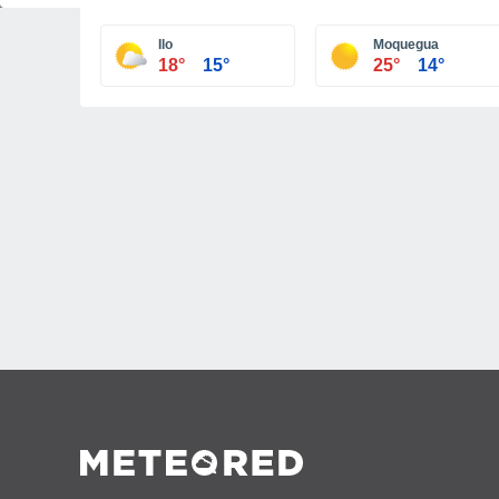
Ilo
Moquegua
18°
15°
25°
14°