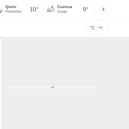
Quito
Cuenca
Atacames
10°
9°
Pichincha
Azuay
Esmeraldas
°C