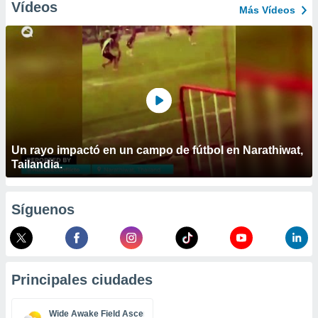
ublicidad y
Vídeos
Más Vídeos
do en
 mismo.
sultar más
 en nuestra
 Cookies
y
ualquier
ento
 botón
Un rayo impactó en un campo de fútbol en Narathiwat,
ación de
Tailandia.
kies
 disponible
e nuestra
.
Síguenos
IVAMENTE,
as
Principales ciudades
 a cookies
 no aceptar
Wide Awake Field Ascension Island