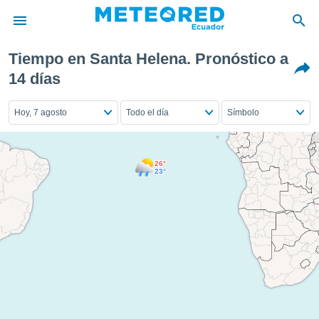
Tiempo en Santa Helena. Pronóstico a
privacidad
14 días
o de
Hoy, 7 agosto
Todo el día
Símbolo
com.ec) ha
ado por
es para
ue la
26°
 que se
23°
e calidad.
eder a este
ediante las
opciones:
ookies y
e forma
d digital
ada, basada