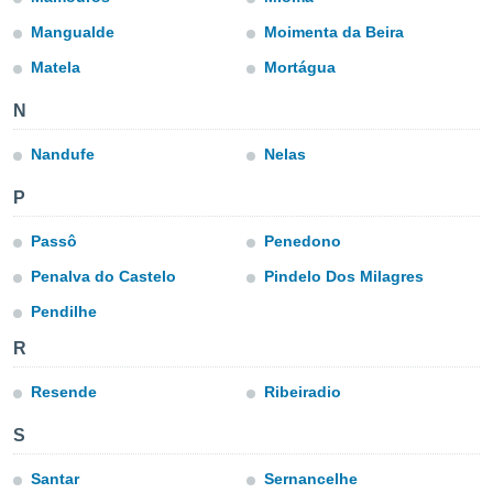
ublicidad y
Mangualde
Moimenta da Beira
do en
Matela
Mortágua
 mismo.
sultar más
N
 en nuestra
 Cookies
y
ualquier
Nandufe
Nelas
ento
P
 botón
ación de
Passô
Penedono
kies
Penalva do Castelo
Pindelo Dos Milagres
 disponible
e nuestra
Pendilhe
.
R
IVAMENTE,
Resende
Ribeiradio
as
S
 a cookies
 no aceptar
Santar
Sernancelhe