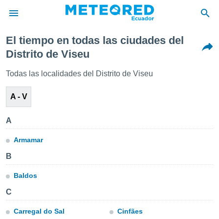
El tiempo en todas las ciudades del
privacidad
Distrito de Viseu
o de
Todas las localidades del Distrito de Viseu
com.ec) ha
ado por
A - V
es para
ue la
 que se
A
e calidad.
eder a este
Armamar
ediante las
opciones:
B
ookies y
Baldos
e forma
C
d digital
Carregal do Sal
Cinfães
ada, basada