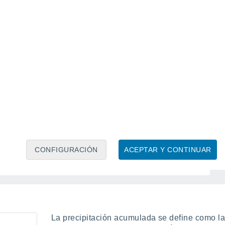
Granizo con cielo parcialmente nuboso
Granizo con cielo cubierto
Tormenta con granizo y cielo parcialmente
nuboso
Tormenta con granizo y cielo cubierto
Tormenta de arena
Ventisca
CONFIGURACIÓN
ACEPTAR Y CONTINUAR
La precipitación acumulada se define como la 