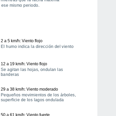
n ese mismo periodo.
2
a
5
km/h
: Viento flojo
El humo indica la dirección del viento
12
a
19
km/h
: Viento flojo
Se agitan las hojas, ondulan las
banderas
29
a
38
km/h
: Viento moderado
Pequeños movimientos de los árboles,
superficie de los lagos ondulada
50
a
61
km/h
: Viento fuerte