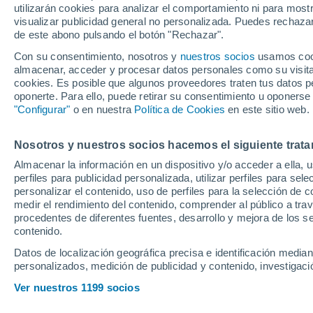
utilizarán cookies para analizar el comportamiento ni para most
Símbolos atmosféricos
visualizar publicidad general no personalizada. Puedes rechazar
de este abono pulsando el botón "Rechazar".
Día
Con su consentimiento, nosotros y
nuestros socios
usamos cooki
almacenar, acceder y procesar datos personales como su visita e
cookies. Es posible que algunos proveedores traten tus datos pe
Soleado
oponerte. Para ello, puede retirar su consentimiento u oponerse
"Configurar"
o en nuestra
Política de Cookies
en este sitio web.
Nubes altas
Nosotros y nuestros socios hacemos el siguiente trata
Nubes y claros
Almacenar la información en un dispositivo y/o acceder a ella, 
perfiles para publicidad personalizada, utilizar perfiles para sele
Parcialmente nuboso
personalizar el contenido, uso de perfiles para la selección de c
medir el rendimiento del contenido, comprender al público a tra
Cubierto
procedentes de diferentes fuentes, desarrollo y mejora de los se
contenido.
Calima con cielo despejado
Datos de localización geográfica precisa e identificación mediant
personalizados, medición de publicidad y contenido, investigació
Calima con cielo cubierto
Ver nuestros 1199 socios
Neblina