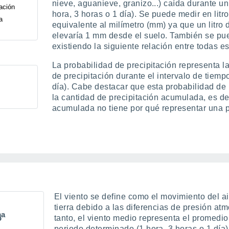
nieve, aguanieve, granizo...) caída durante u
tación
hora, 3 horas o 1 día). Se puede medir en litr
a
equivalente al milímetro (mm) ya que un litr
elevaría 1 mm desde el suelo. También se pu
existiendo la siguiente relación entre todas e
La probabilidad de precipitación representa l
de precipitación durante el intervalo de tiem
día). Cabe destacar que esta probabilidad de 
la cantidad de precipitación acumulada, es de
acumulada no tiene por qué representar una p
El viento se define como el movimiento del ai
tierra debido a las diferencias de presión atm
ma
tanto, el viento medio representa el promedi
o
periodo determinado (1 hora, 3 horas o 1 día