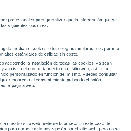
or profesionales para garantizar que la información que se
 las siguientes opciones:
empo
Vídeos
Alertas
Mapas
Satélites
Modelos
Mundo
ENTOS
ÍNDICE UV
ecogida mediante cookies o tecnologías similares, nos permite
on altos estándares de calidad sin coste.
eb aceptando la instalación de todas las cookies, ya sean
 y análisis del comportamiento en el sitio web, así como
ntenido personalizado en función del mismo. Puedes consultar
alquier momento el consentimiento pulsando el botón
uestra página web.
de los diferentes iconos usados en el portal de
datos y temperaturas registrados.
 símbolos atmosféricos, vientos, índices UV y
u seguridad.
r a nuestro sitio web meteored.com.ec. En este caso, te
as para garantizar la navegación por el sitio web, pero no se