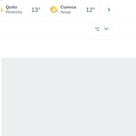
Quito
Cuenca
Atacames
13°
12°
Pichincha
Azuay
Esmeraldas
°C