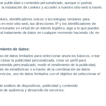
rar publicidad o contenido personalizado, aunque sí podrás
 la instalación de cookies y acceder a nuestro sitio web a través
Noche
es, identificadores únicos o tecnologías similares para
n este sitio web, las direcciones IP y los identificadores de
rsonales en virtud de un interés legítimo, algo a lo que puedes
Cielo despejado
 al tratamiento de datos en cualquier momento haciendo clic en
Nubes altas
miento de datos:
Nubes y claros
uso de datos limitados para seleccionar anuncios básicos, crear
ccionar la publicidad personalizada, crear un perfil para
Parcialmente nuboso
ontenido personalizado, medir el rendimiento de la publicidad,
vés de estadísticas o a través de la combinación de datos
Cubierto
rvicios, uso de datos limitados con el objetivo de seleccionar el
Calima con cielo despejado
e análisis de dispositivos, publicidad y contenido
n de audiencia y desarrollo de servicios.
Calima con cielo cubierto
Neblina