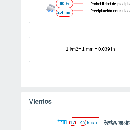
80 %
Probabilidad de precipi
Precipitación acumulad
2.4 mm
1 l/m
2
= 1 mm = 0.039 in
Vientos
Racha máxi
17
-
45
km/h
Viento medi