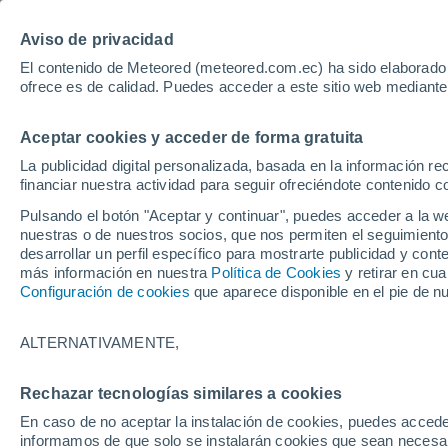
Aviso de privacidad
El contenido de Meteored (meteored.com.ec) ha sido elaborado p
ofrece es de calidad. Puedes acceder a este sitio web mediante
Ti
Aceptar cookies y acceder de forma gratuita
SÍMBOLOS ATMOSFÉRICOS
PRECIPITACIÓN
VI
La publicidad digital personalizada, basada en la información r
financiar nuestra actividad para seguir ofreciéndote contenido c
Inicio
Configuración y ayuda
Pulsando el botón "Aceptar y continuar", puedes acceder a la w
nuestras o de nuestros socios, que nos permiten el seguimiento
desarrollar un perfil específico para mostrarte publicidad y co
FAQ y Ayuda
más información en nuestra
Política de Cookies
y retirar en cu
Configuración de cookies
que aparece disponible en el pie de n
En esta página podrá encontrar el significado 
manera informativa y como complemento a los 
ALTERNATIVAMENTE,
Aquí podrá consultar la información relativa a
Rechazar tecnologías similares a cookies
nuestras recomendaciones principales para s
En caso de no aceptar la instalación de cookies, puedes accede
informamos de que solo se instalarán cookies que sean necesari