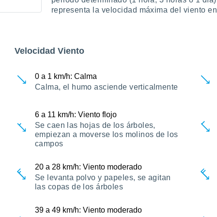
representa la velocidad máxima del viento e
Velocidad Viento
0
a
1
km/h
: Calma
Calma, el humo asciende verticalmente
6
a
11
km/h
: Viento flojo
Se caen las hojas de los árboles,
empiezan a moverse los molinos de los
campos
20
a
28
km/h
: Viento moderado
Se levanta polvo y papeles, se agitan
las copas de los árboles
39
a
49
km/h
: Viento moderado